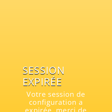
Dimensions
1
Retour à la boutique
SESSION
Dimensions
EXPIRÉE
Votre session de
configuration a
CHARGEMENT..
CHARGEMENT..
expirée, merci de